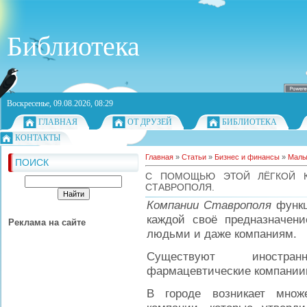
Библиотека
Воскресенье, 09.08.2026, 08:29
ГЛАВНАЯ
ОТ ДРУЗЕЙ
БИБЛИОТЕКА
КОНТАКТЫ
Главная
»
Статьи
»
Бизнес и финансы
»
Малы
ПОИСК
С ПОМОЩЬЮ ЭТОЙ ЛЁГКОЙ К
СТАВРОПОЛЯ.
Компании Ставрополя
функц
каждой своё предназначени
Реклама на сайте
людьми и даже компаниям.
Существуют иностран
фармацевтические компаниии
В городе возникает множ