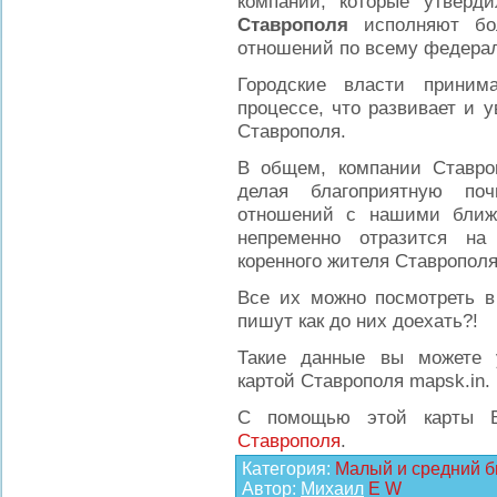
компании, которые утверд
Ставрополя
исполняют бо
отношений по всему федерал
Городские власти приним
процессе, что развивает и 
Ставрополя.
В общем, компании Ставро
делая благоприятную поч
отношений с нашими ближ
непременно отразится на
коренного жителя Ставрополя
Все их можно посмотреть в 
пишут как до них доехать?!
Такие данные вы можете у
картой Ставрополя mapsk.in.
С помощью этой карты 
Ставрополя
.
Категория
:
Малый и средний б
Автор
:
Михаил
E
W