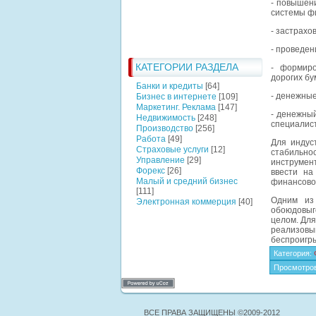
- повышен
системы фи
- застрахо
- проведен
КАТЕГОРИИ РАЗДЕЛА
- формиро
дорогих бу
Банки и кредиты
[64]
- денежные
Бизнес в интернете
[109]
Маркетинг. Реклама
[147]
- денежный
Недвижимость
[248]
специалис
Производство
[256]
Работа
[49]
Для индус
Страховые услуги
[12]
стабильно
Управление
[29]
инструмен
Форекс
[26]
ввести на
Малый и средний бизнес
финансово
[111]
Одним из 
Электронная коммерция
[40]
обоюдовыг
целом. Дл
реализовы
беспроигр
Категория
:
Просмотро
ВСЕ ПРАВА ЗАЩИЩЕНЫ ©2009-2012