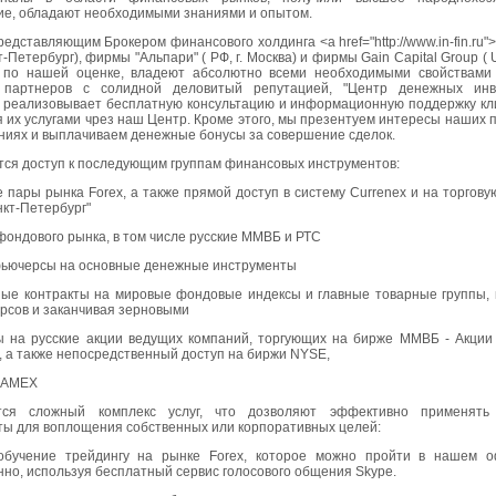
ие, обладают необходимыми знаниями и опытом.
едставляющим Брокером финансового холдинга <a href="http://www.in-fin.ru">
т-Петербург), фирмы "Альпари" ( РФ, г. Москва) и фирмы Gain Capital Group ( U
о по нашей оценке, владеют абсолютно всеми необходимыми свойствами
 партнеров с солидной деловитый репутацией, "Центр денежных инв
" реализовывает бесплатную консультацию и информационную поддержку кли
 их услугами чрез наш Центр. Кроме этого, мы презентуем интересы наших 
ниях и выплачиваем денежные бонусы за совершение сделок.
тся доступ к последующим группам финансовых инструментов:
 пары рынка Forex, а также прямой доступ в систему Currenex и на торгов
кт-Петербург"
фондового рынка, в том числе русские ММВБ и РТС
фьючерсы на основные денежные инструменты
ные контракты на мировые фондовые индексы и главные товарные группы, 
рсов и заканчивая зерновыми
ты на русские акции ведущих компаний, торгующих на бирже ММВБ - Акции
 а также непосредственный доступ на биржи NYSE,
 AMEX
ется сложный комплекс услуг, что дозволяют эффективно применять
ты для воплощения собственных или корпоративных целей:
обучение трейдингу на рынке Forex, которое можно пройти в нашем 
но, используя бесплатный сервис голосового общения Skype.