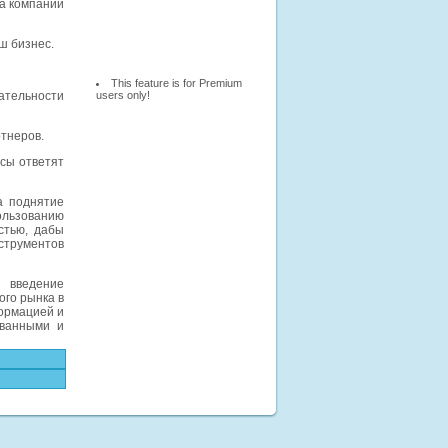
а компании
ш бизнес.
This feature is for Premium
ательности
users only!
тнеров.
осы ответят
а поднятие
ользованию
стью, дабы
струментов
 введение
го рынка в
ормацией и
ованными и