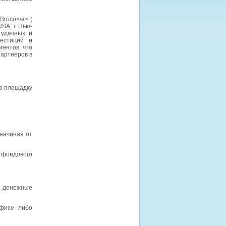
Broco</a> (
SA, г. Нью-
 удачных и
естиций и
ентов, что
партнеров в
ую площадку
начиная от
 фондового
 денежные
офисе либо