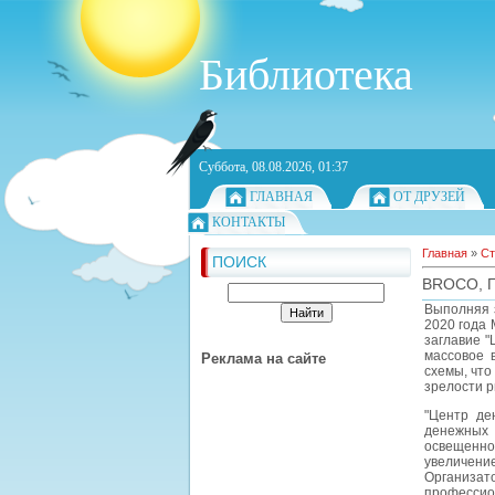
Библиотека
Суббота, 08.08.2026, 01:37
ГЛАВНАЯ
ОТ ДРУЗЕЙ
КОНТАКТЫ
Главная
»
Ст
ПОИСК
BROCO, 
Выполняя 
2020 года 
заглавие "
массовое 
Реклама на сайте
схемы, что
зрелости р
"Центр де
денежных 
освещенно
увеличени
Организа
професси