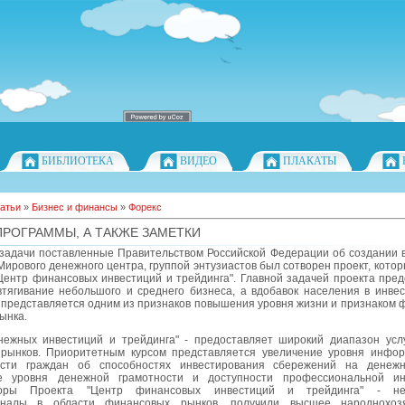
БИБЛИОТЕКА
ВИДЕО
ПЛАКАТЫ
атьи
»
Бизнес и финансы
»
Форекс
ПРОГРАММЫ, А ТАКЖЕ ЗАМЕТКИ
задачи поставленные Правительством Российской Федерации об создании в
Мирового денежного центра, группой энтузиастов был сотворен проект, кото
Центр финансовых инвестиций и трейдинга". Главной задачей проекта пред
втягивание небольшого и среднего бизнеса, а вдобавок населения в инве
 представляется одним из признаков повышения уровня жизни и признаком 
ынка.
нежных инвестиций и трейдинга" - предоставляет широкий диапазон усл
рынков. Приоритетным курсом представляется увеличение уровня инфо
сти граждан об способностях инвестирования сбережений на денежн
е уровня денежной грамотности и доступности профессиональной ин
торы Проекта "Центр финансовых инвестиций и трейдинга" - не
оналы в области финансовых рынков, получили высшее народнохозя