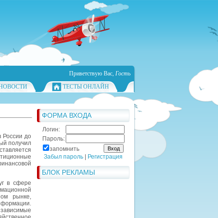
Приветствую Вас
,
Гость
НОВОСТИ
ТЕСТЫ ОНЛАЙН
ФОРМА ВХОДА
Логин:
 России до
Пароль:
рый получил
запомнить
ставляется
стиционные
Забыл пароль
|
Регистрация
финансовой
БЛОК РЕКЛАМЫ
уг в сфере
рмационной
ом рынке,
формации.
зависимые
йственное