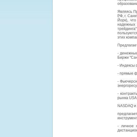
образован
Являясь Пр
РФ, г. Санк
Йорк), чт
надежных
трейдинга
пользуются
этих компа
Предлагае
- денежные
Биржи "Сан
- Индексы 
- прямые 
- Фьючерс
энергоресу
- контрак
рынка USA,
NASDAQ и
предлага
инструмен
- личное 
дистанцион