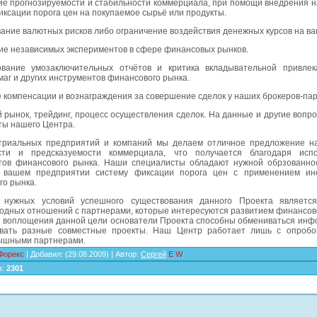
ие прогнозируемости и стабильности коммерциала, при помощи внедрения н
ксации порога цен на покупаемое сырьё или продукты.
вание валютных рисков либо ограничение воздействия денежных курсов на ва
ие независимых экспериментов в сфере финансовых рынков.
вание умозаключительных отчётов и критика вкладывательной привлек
маг и других инструментов финансового рынка.
 компенсации и вознаграждения за совершение сделок у наших брокеров-пар
 рынок, трейдинг, процесс осуществления сделок. На данные и другие вопр
ты нашего Центра.
триальных предприятий и компаний мы делаем отличное предложение н
сти и предсказуемости коммерциала, что получается благодаря исп
тов финансового рынка. Наши специалисты обладают нужной обрзованно
 вашем предприятии систему фиксации порога цен с применением ин
го рынка.
нужных условий успешного существования данного Проекта является
одных отношений с партнерами, которые интересуются развитием финансово
я воплощения данной цели оcнователи Проекта способны обмениваться инф
вать разные совместные проекты. Наш Центр работает лишь с опроб
ышными партнерами.
Форекс
|
Добавил
:
(29.08.2009) |
Автор
:
Сергей
E
W
в
:
2301