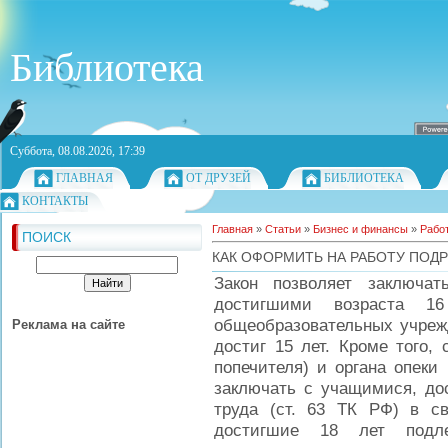
Библиотека
Суббота, 08.08.2026, 17:39
ГЛАВНАЯ
ОТ ДРУЗЕЙ
БИБЛИОТЕКА
КОНТАКТЫ
Главная
»
Статьи
»
Бизнес и финансы
»
Рабо
ПОИСК
КАК ОФОРМИТЬ НА РАБОТУ ПОД
Закон позволяет заключа
достигшими возраста 1
общеобразовательных учрежд
Реклама на сайте
достиг 15 лет. Кроме того, 
попечителя) и органа опеки
заключать с учащимися, дос
труда (ст. 63 ТК РФ) в с
достигшие 18 лет подле