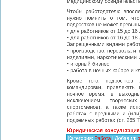
медицинскому освидетельство
Чтобы работодателю впосл
нужно помнить о том, что
подростков не может превыш
• для работников от 15 до 16 
• для работников от 16 до 18 
Запрещенными видами работ 
• производство, перевозка и
изделиями, наркотическими 
• игорный бизнес
• работа в ночных кабаре и к
Кроме того, подростков 
командировки, привлекать 
ночное время, в выходн
исключением творчески
спортсменов), а также ис
работах с вредными и (или
подземных работах (ст. 265 Т
Юридическая консультация 
Категория
:
Работа
|
Добавил
:
g