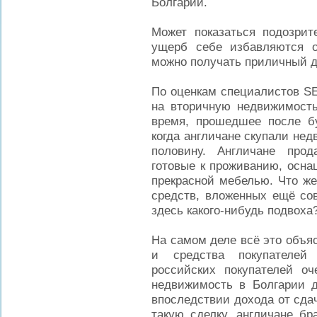
Болгарии.
Может показаться подозрит
ущерб себе избавляются о
можно получать приличный д
По оценкам специалистов SE
на вторичную недвижимость
время, прошедшее после б
когда англичане скупали не
половину. Англичане про
готовые к проживанию, осна
прекрасной мебелью. Что же
средств, вложенных ещё сов
здесь какого-нибудь подвоха
На самом деле всё это объяс
и средства покупателей
российских покупателей оч
недвижимость в Болгарии д
впоследствии дохода от сда
такую сделку, англичане бр