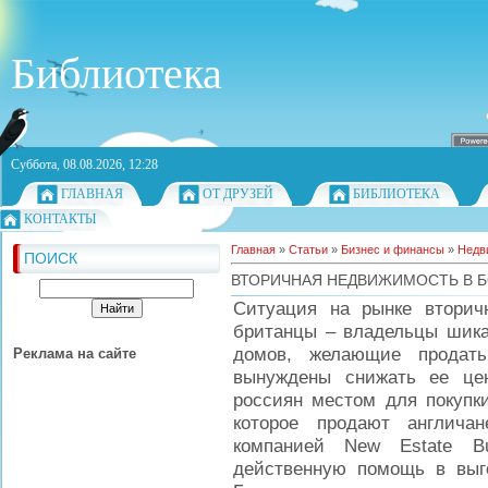
Библиотека
Суббота, 08.08.2026, 12:28
ГЛАВНАЯ
ОТ ДРУЗЕЙ
БИБЛИОТЕКА
КОНТАКТЫ
Главная
»
Статьи
»
Бизнес и финансы
»
Недв
ПОИСК
ВТОРИЧНАЯ НЕДВИЖИМОСТЬ В Б
Ситуация на рынке вторич
британцы – владельцы шика
домов, желающие продать
Реклама на сайте
вынуждены снижать ее цен
россиян местом для покупки
которое продают англича
компанией New Estate Bu
действенную помощь в выг