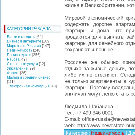
жилья в Великобритании, ко
Мировой экономический криз
содержать дорогие апарта
КАТЕГОРИИ РАЗДЕЛА
квартиры и дома, что при
продаются для выплаты зай
Банки и кредиты
[64]
Бизнес в интернете
[109]
квартиры для семейного отд
Маркетинг. Реклама
[147]
сохраняют и поныне.
Недвижимость
[248]
Производство
[256]
Работа
[49]
Россияне же обычно прио
Страховые услуги
[12]
отдыха за живые деньги, по
Управление
[29]
Форекс
[26]
либо их не стесняют. Сегод
Малый и средний бизнес
не только апартаменты в ку
[111]
Электронная коммерция
[40]
квартиры. Поэтому владельц
англичан могут легко стать 
Людмила Шабанина
Тел. +7 499 346 0001
E-mail: office-russia@newestat
web: http://www.newestate-bulg
Категория
:
Недвижимость
|
До