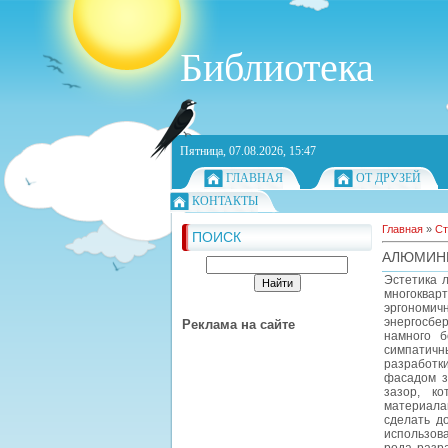
Библиотека
Пятница, 07.08.2026, 15:47
ГЛАВНАЯ
ОТ ДРУЗЕЙ
КОНТАКТЫ
Главная
»
Ст
ПОИСК
АЛЮМИНИ
Эстетика л
многоквар
эргономи
энергосбе
Реклама на сайте
намного б
симпатичн
разработк
фасадом з
зазор, к
материала
сделать д
использов