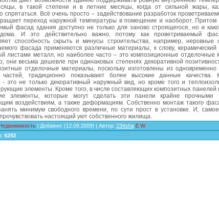
аботка даёт возможность зданию поддерживать ровную внутреннюю темпера
сяцы, в такой степени и в летние месяцы, когда от сильной жары, ка
 спрятаться. Всё очень просто – задействование разработок проветриваем
кращает переход наружной температуры в помещение и наоборот. Притом 
емый фасад здания доступно не только для заново строящегося, но и како
 дома. И это действительно важно, потому как проветриваемый фас
ляет способность скрыть и минусы строительства, например, неровные 
аемого фасада применяются различные материалы, к слову, керамический 
ый листами металл, но наиболее часто – это композиционные отделочные 
о, они весьма дешевле при одинаковых степенях декоративной позитивнос
позитные отделочные материалы, поскольку изготовлены из одновременно 
 частей, традиционно показывают более высокие данные качества. 
- это не только декоративный наружный вид, но кроме того и теплоизо
рующие элементы. Кроме того, в числе составляющих композитных панелей 
ие элементы, которые могут сделать эти панели крайне прочными 
щим воздействиям, а также деформациям. Собственно монтаж такого фас
занять минимум свободного времени, по сути прост в установке. И, самое
прочувствовать настоящий уют собственного жилища.
Недвижимость
|
Добавил
:
(12.08.2009) |
Автор
:
234sha
E
W
в
:
6292