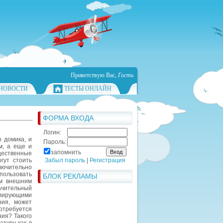
Приветствую Вас
,
Гость
НОВОСТИ
ТЕСТЫ ОНЛАЙН
ФОРМА ВХОДА
Логин:
о домика, и
Пароль:
м, а еще и
запомнить
ественные
гут стоить
Забыл пароль
|
Регистрация
лючительно
пользовать
БЛОК РЕКЛАМЫ
им внешним
ачительный
лирующими
ния, может
отребуется
ния? Такого