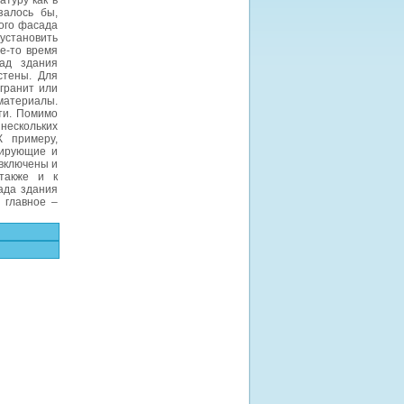
туру как в
залось бы,
ого фасада
установить
е-то время
ад здания
стены. Для
гранит или
материалы.
ти. Помимо
нескольких
К примеру,
лирующие и
включены и
также и к
ада здания
 главное –