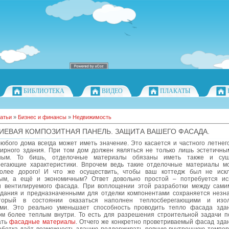
БИБЛИОТЕКА
ВИДЕО
ПЛАКАТЫ
атьи
»
Бизнес и финансы
»
Недвижимость
ЕВАЯ КОМПОЗИТНАЯ ПАНЕЛЬ. ЗАЩИТА ВАШЕГО ФАСАДА.
юбого дома всегда может иметь значение. Это касается и частного летнег
тирного здания. При том дом должен являться не только лишь эстетичны
чным. То бишь, отделочные материалы обязаны иметь также и сущ
регающие характеристики. Впрочем ведь такие отделочные материалы мо
олее дорого! И что же осуществить, чтобы ваш коттедж был не иск
ым, а ещё и экономичным? Ответ довольно простой – потребуется ис
и вентилируемого фасада. При воплощении этой разработки между сам
дания и предназначенными для отделки компонентами сохраняется незн
оторый в состоянии оказаться наполнен теплосберегающими и изо
ми. Это реально уменьшает способность проводить тепло фасада зда
ом более теплым внутри. То есть для разрешения строительной задачи п
ать
фасадные материалы
. Отчего же конкретно проветриваемый фасад зда