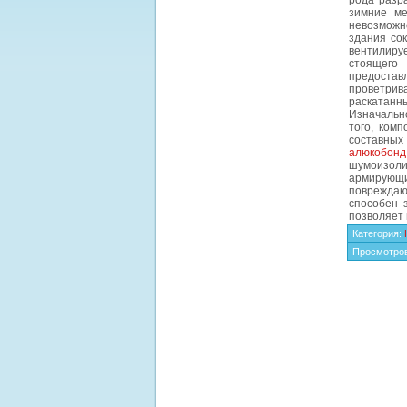
рода разр
зимние ме
невозможно
здания со
вентилиру
стоящего
предостав
проветрив
раскатанн
Изначальн
того, ком
составных
алюкобонд
шумоизоли
армирующ
повреждаю
способен 
позволяет 
Категория
:
Просмотро