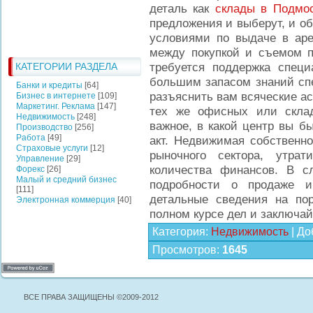
деталь как
склады в Подмос
предложения и выберут, и о
условиями по выдаче в ар
между покупкой и съемом п
требуется поддержка специ
КАТЕГОРИИ РАЗДЕЛА
большим запасом знаний сп
Банки и кредиты
[64]
разъяснить вам всяческие ас
Бизнес в интернете
[109]
Маркетинг. Реклама
[147]
тех же офисных или скла
Недвижимость
[248]
важное, в какой центр вы б
Производство
[256]
Работа
[49]
акт. Недвижимая собственно
Страховые услуги
[12]
рыночного сектора, утра
Управление
[29]
количества финансов. В с
Форекс
[26]
Малый и средний бизнес
подробности о продаже 
[111]
детальные сведения на п
Электронная коммерция
[40]
полном курсе дел и заключай
Категория
:
Недвижимость
|
До
Просмотров
:
1645
ВСЕ ПРАВА ЗАЩИЩЕНЫ ©2009-2012