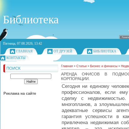
Библиотека
Пятница, 07.08.2026, 13:42
ГЛАВНАЯ
ОТ ДРУЗЕЙ
БИБЛИОТЕКА
КОНТАКТЫ
Главная
»
Статьи
»
Бизнес и финансы
»
Недв
ПОИСК
АРЕНДА ОФИСОВ В ПОДМОС
КОРПОРАЦИИ.
Сегодня ни единому человек
профессионалов, если ем
Реклама на сайте
сделку с недвижимостью.
многопланов, а злоумышленн
адекватные сервисы аген
гарантия успешности в ка
привлечена недвижимая соб
квартир – это исключи