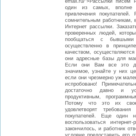
email.ru/">Рассылки писем 
один из самых, вполне 
привлечения покупателей. 
сомнительным работникам, 
Интернет рассылки. Заказат
проверенных людей, которы
пообщаться с бывшыми
осуществленно в принцип
качеством, осуществляются
они адресные базы для мас
Если они Вам все это да
значимое, узнайте у них це
если они чрезмерно уж мален
испробовано! Примечател
достаточно давно и ус
продуктивным, программн
Потому что это их свое
удовлетворят требования
покупателей. Еще один н
воспользоваться интернет-
закончилось, и работник отв
условие предоставить его о