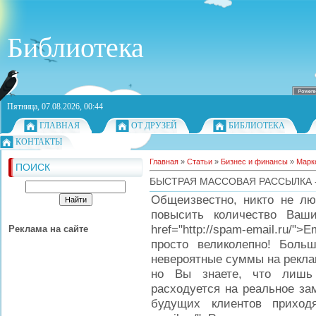
Библиотека
Пятница, 07.08.2026, 00:44
ГЛАВНАЯ
ОТ ДРУЗЕЙ
БИБЛИОТЕКА
КОНТАКТЫ
Главная
»
Статьи
»
Бизнес и финансы
»
Марк
ПОИСК
БЫСТРАЯ МАССОВАЯ РАССЫЛКА -
Общеизвестно, никто не лю
повысить количество Ваш
href="http://spam-email.ru
Реклама на сайте
просто великолепно! Бол
невероятные суммы на реклам
но Вы знаете, что лишь
расходуется на реальное за
будущих клиентов приходят