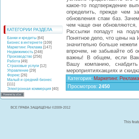
какое-то подтверждение вып
определить, прежде чем за
обновления спам баз. Зачем
чем чаще они обновляются, 
КАТЕГОРИИ РАЗДЕЛА
Рассылки попадут на подл
Понятное дело, что цены на 
Банки и кредиты
[64]
Бизнес в интернете
[109]
значительно больше нежели 
Маркетинг. Реклама
[147]
впрочем, не забывайте об о
Недвижимость
[248]
Производство
[256]
важны! В общем, если Вам
Работа
[49]
Вашу компанию, снабдить
Страховые услуги
[12]
мероприятияхакциях и скидка
Управление
[29]
Форекс
[26]
Категория
:
Маркетинг. Реклам
Малый и средний бизнес
[111]
Просмотров
:
2450
Электронная коммерция
[40]
ВСЕ ПРАВА ЗАЩИЩЕНЫ ©2009-2012
This feat