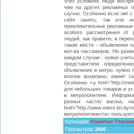
этих условиях люди воспри
чем на других рекламных п
скучно. Особенно если нет с
себя занять, так или и
привлекательные рекламные
особого рассмотрения от 
людей, как правило, в перех
таком месте - объявление н
кол-ва пассажиров. Но разм
каждом случае - нужно учит
представители определен
объявление в метро, нужно 
вполне возможно, имеет с
Особенно <a href="http://me
для небольших товаров и ус
в метрополитене. Информ
разных частях вагона, 
href="http://www.metro.bn.b
метрополитене</a> пользуетс
Категория
:
Маркетинг. Реклам
Просмотров
:
2606