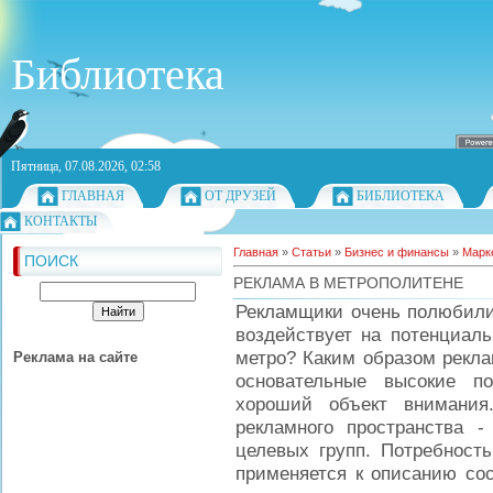
Библиотека
Пятница, 07.08.2026, 02:58
ГЛАВНАЯ
ОТ ДРУЗЕЙ
БИБЛИОТЕКА
КОНТАКТЫ
Главная
»
Статьи
»
Бизнес и финансы
»
Марк
ПОИСК
РЕКЛАМА В МЕТРОПОЛИТЕНЕ
Рекламщики очень полюбили 
воздействует на потенциаль
метро? Каким образом рекла
Реклама на сайте
основательные высокие п
хороший объект внимания
рекламного пространства -
целевых групп. Потребност
применяется к описанию сос