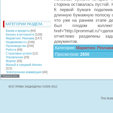
сторона оставалась пустой. 
К первой бумаге подклеив
длинную бумажную полоску ск
что уже на раннем этапе де
КАТЕГОРИИ РАЗДЕЛА
был плодом коллект
href="http://prommail.ru"
Банки и кредиты
[64]
Бизнес в интернете
[109]
отчетливо разделены зад
Маркетинг. Реклама
[147]
документов.
Недвижимость
[248]
Производство
[256]
Категория
:
Маркетинг. Реклам
Работа
[49]
Страховые услуги
[12]
Просмотров
:
2650
Управление
[29]
Форекс
[26]
Малый и средний бизнес
[111]
Электронная коммерция
[40]
ВСЕ ПРАВА ЗАЩИЩЕНЫ ©2009-2012
This feat