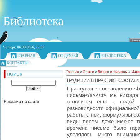
Библиотека
Четверг, 06.08.2026, 22:07
ГЛАВНАЯ
ОТ ДРУЗЕЙ
БИБЛИОТЕКА
КОНТАКТЫ
Главная
»
Статьи
»
Бизнес и финансы
»
Марк
ПОИСК
ТРАДИЦИИ В ПРАКТИКЕ СОСТАВ
Приступая к составлению <b>
письма</a></b>, мы никогда
относится еще к седой 
Реклама на сайте
разновидности официальной
работы с ней, формуляры со
виды писем даже имеют т
времена письмо было гара
уделялось много вниман