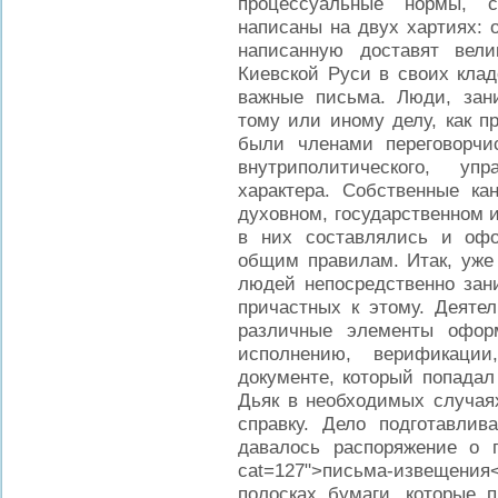
процессуальные нормы, с
написаны на двух хартиях: 
написанную доставят вели
Киевской Руси в своих клад
важные письма. Люди, зан
тому или иному делу, как п
были членами переговорч
внутриполитического, упр
характера. Собственные к
духовном, государственном 
в них составлялись и оф
общим правилам. Итак, уже 
людей непосредственно зан
причастных к этому. Деятел
различные элементы офор
исполнению, верификаци
документе, который попадал
Дьяк в необходимых случаях 
справку. Дело подготавлив
давалось распоряжение о под
cat=127">письма-извещения<
полосках бумаги, которые 