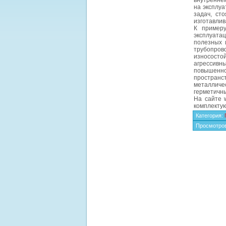
внутренне
на эксплуа
задач, ст
изготавлив
К примеру
эксплуата
полезных 
трубопро
износосто
агрессивн
повышенн
пространс
металличес
герметичны
На сайте 
комплектую
Категория
:
Просмотро