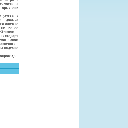
ые затраты
исимости от
оторых они
 условиях
ка, добыча
нотканевые
Они более
ействиям в
 Благодаря
монтажном
равнению с
ды надежно
опроводов,