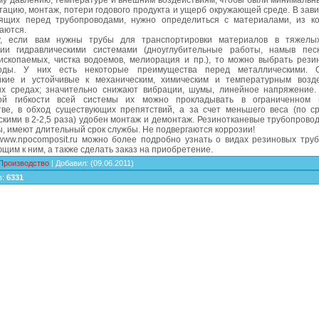
му давлению, температуре и внешним воздействиям; чтобы были минимальн
тацию, монтаж, потери годового продукта и ущерб окружающей среде. В зав
оящих перед трубопроводами, нужно определиться с материалами, из к
аются.
, если вам нужны трубы для транспортировки материалов в тяжелых
ции гидравлическими системами (дноуглубительные работы, намыв пес
ископаемых, чистка водоемов, мелиорация и пр.), то можно выбрать рези
воды. У них есть некоторые преимущества перед металлическими. 
йкие и устойчивые к механическим, химическим и температурным возд
ых средах; значительно снижают вибрации, шумы, линейное напряжение.
ой гибкости всей системы их можно прокладывать в ограниченном 
тве, в обход существующих препятствий, а за счет меньшего веса (по с
кими в 2-2,5 раза) удобен монтаж и демонтаж. Резинотканевые трубопрово
, имеют длительный срок службы. Не подвергаются коррозии!
www.npocomposit.ru можно более подробно узнать о видах резиновых труб
щим к ним, а также сделать заказ на приобретение.
Производство
|
Добавил
:
(09.06.2011)
в
:
6331