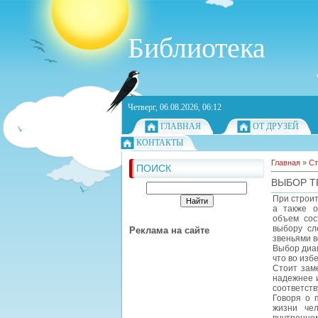
Библиотека
Четверг, 06.08.2026, 06:12
ГЛАВНАЯ
ОТ ДРУЗЕЙ
КОНТАКТЫ
Главная
»
Ст
ПОИСК
ВЫБОР Т
При строи
а также о
объем сос
выбору сл
Реклама на сайте
звеньями в
Выбор диам
что во изб
Стоит зам
надежнее 
соответст
Говоря о 
жизни че