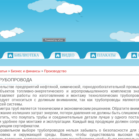
БИБЛИОТЕКА
ВИДЕО
ПЛАКАТЫ
атьи
»
Бизнес и финансы
»
Производство
РУБОПРОВОДА
тельстве предприятий нефтяной, химической, горнодообогатительной промы
бъектов топливно-энергетического и агропромышленного комплексов зн
тавляют работы по изготовлению и монтажу технологических трубопров
едует относиться с должным вниманием, так как трубопроводы являютс
сей системы.
етра труб является техническим и экономическим решением. Обратите вним
ежание излишних затрат энергии, потери давления не должны быть слишком 
етить, что покупать трубы и соединительные детали лучше у одного поста
и удобнее при монтаже и эксплуатации. Каждый вид продукции должен сопр
вующим сертификатом.
правильном выборе трубопроводов нельзя забывать о безопасности для 
ловека и окружающей среды. Важно, чтобы существовала высокая пр