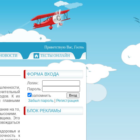
Приветствую Вас
,
Гость
НОВОСТИ
ТЕСТЫ ОНЛАЙН
ФОРМА ВХОДА
Логин:
шленности,
Пароль:
ачительный
запомнить
одов. К их
я главными
Забыл пароль
|
Регистрация
ание на то,
БЛОК РЕКЛАМЫ
высокими.
вщика. Это
овождаться
здоровья и
очность к