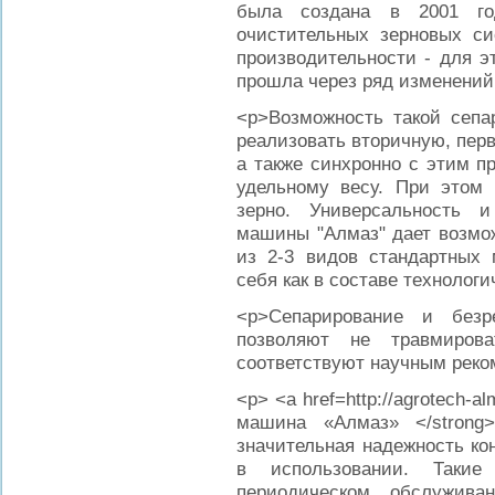
была создана в 2001 г
очистительных зерновых си
производительности - для 
прошла через ряд изменений
<p>Возможность такой сеп
реализовать вторичную, пер
а также синхронно с этим п
удельному весу. При этом 
зерно. Универсальность 
машины "Алмаз" дает возмож
из 2-3 видов стандартных
себя как в составе технологи
<p>Сепарирование и безр
позволяют не травмирова
соответствуют научным реко
<p> <a href=http://agrotech-
машина «Алмаз» </strong>
значительная надежность ко
в использовании. Таки
периодическом обслужив