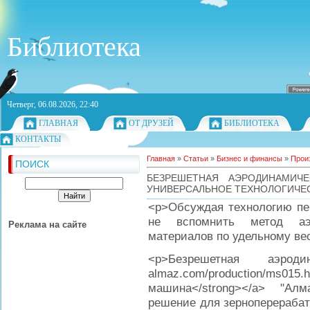
Библиотека
Четверг, 06.08.2026, 22:40
ГЛАВНАЯ
ОТ ДРУЗЕЙ
БИБЛИОТЕКА
КОНТАКТЫ
Главная
»
Статьи
»
Бизнес и финансы
»
Прои
ПОИСК
БЕЗРЕШЕТНАЯ АЭРОДИНАМИЧ
УНИВЕРСАЛЬНОЕ ТЕХНОЛОГИЧЕС
<p>Обсуждая технологию пер
не вспомнить метод аэр
Реклама на сайте
материалов по удельному вес
<p>Безрешетная аэродин
almaz.com/production/ms015
машина</strong></a> "Ал
решение для зерноперераба