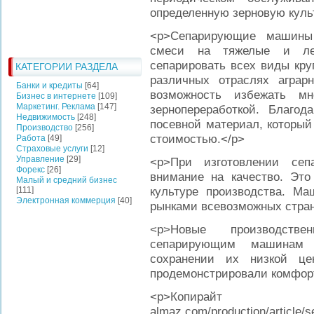
определенную зерновую куль
<p>Сепарирующие машины 
смеси на тяжелые и лег
сепарировать всех виды кру
КАТЕГОРИИ РАЗДЕЛА
различных отраслях аграрн
Банки и кредиты
[64]
возможность избежать мн
Бизнес в интернете
[109]
Маркетинг. Реклама
[147]
зернопереработкой. Благо
Недвижимость
[248]
посевной материал, который
Производство
[256]
стоимостью.</p>
Работа
[49]
Страховые услуги
[12]
Управление
[29]
<p>При изготовлении се
Форекс
[26]
внимание на качество. Это
Малый и средний бизнес
культуре производства. М
[111]
Электронная коммерция
[40]
рынками всевозможных стран
<p>Новые производств
сепарирующим машинам 
сохранении их низкой ц
продемонстрировали комфорт
<p>Копирайт <a
almaz.com/production/article/