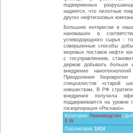
подверженных разрушающ
надеется, что пилотные покр
других нефтегазовых компан
Большим интересом в наши
наномашин в соответст
углеводородного сырья - т
совершенные способы добыч
мировых поставок нефти ко
с госуправлением, станов
держав добывать больше и
внедрение нанотехнолог
Преодоление бюрократии 
специалистов «старой шк
новшествам. В РФ стратегия
внедрения получила офи
поддерживается на уровне 
госкорпорация «Роснано».
Категория
:
Производство
|
Доб
E
W
Просмотров
:
1914