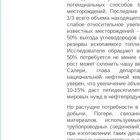
потенциальных способов 
месторождений. Последние 
1/3 всего объема находящего
слабое относительное увел
известных месторождений -
50% выхода углеводородов 
резервы ископаемого топли
Исследователи обращают в
50% потребуется не менее 
рост может склонить чашу в
Салери, глава департа
национальной нефтяной ко
уверен, что увеличение объ
10-15% даст пятидесятилет
мировых нужд в нефтепродук
Но растущие потребности в
добычи. Потери, связанн
материалов, используем
трубопроводных соединений,
при изготовлении таких дета
(основных соединительных э