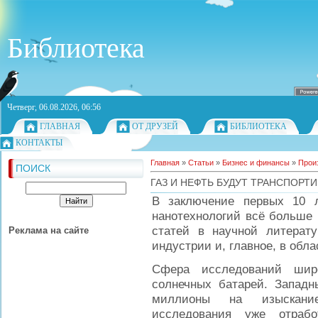
Библиотека
Четверг, 06.08.2026, 06:56
ГЛАВНАЯ
ОТ ДРУЗЕЙ
БИБЛИОТЕКА
КОНТАКТЫ
Главная
»
Статьи
»
Бизнес и финансы
»
Прои
ПОИСК
ГАЗ И НЕФТЬ БУДУТ ТРАНСПОР
В заключение первых 10 л
нанотехнологий всё больше 
статей в научной литерату
Реклама на сайте
индустрии и, главное, в обл
Сфера исследований шир
солнечных батарей. Запад
миллионы на изыскание
исследования уже отрабо