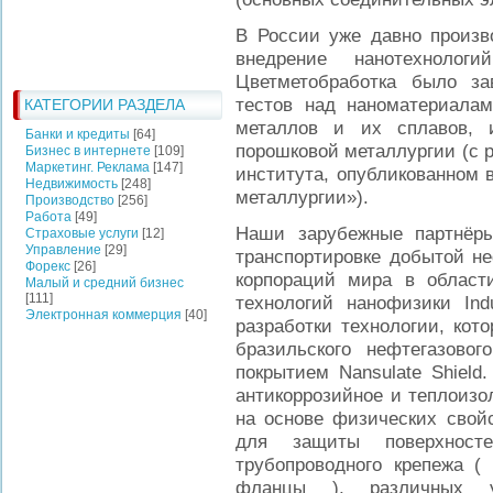
В России уже давно произв
внедрение нанотехноло
Цветметобработка было з
тестов над наноматериалам
КАТЕГОРИИ РАЗДЕЛА
металлов и их сплавов, 
Банки и кредиты
[64]
порошковой металлургии (с 
Бизнес в интернете
[109]
Маркетинг. Реклама
[147]
института, опубликованном 
Недвижимость
[248]
металлургии»).
Производство
[256]
Работа
[49]
Наши зарубежные партнёры
Страховые услуги
[12]
Управление
[29]
транспортировке добытой н
Форекс
[26]
корпораций мира в област
Малый и средний бизнес
[111]
технологий нанофизики Indu
Электронная коммерция
[40]
разработки технологии, кот
бразильского нефтегазовог
покрытием Nansulate Shield.
антикоррозийное и теплоизо
на основе физических свойс
для защиты поверхност
трубопроводного крепежа (
фланцы ), различных у