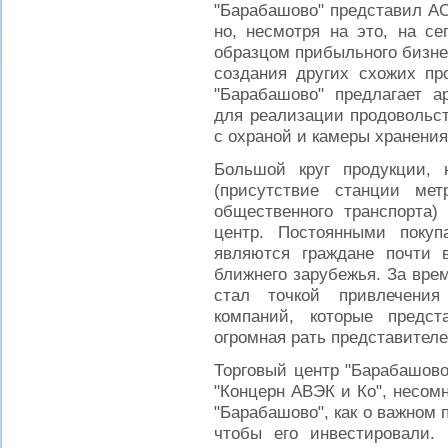
"Барабашово" представил АО
но, несмотря на это, на с
образцом прибыльного бизне
создания других схожих про
"Барабашово" предлагает а
для реализации продовольс
с охраной и камеры хранения
Большой круг продукции, 
(присутствие станции ме
общественного транспорта)
центр. Постоянными покуп
являются граждане почти 
ближнего зарубежья. За вре
стал точкой привлечения
компаний, которые предс
огромная рать представителе
Торговый центр "Барабашово
"Концерн АВЭК и Ко", несом
"Барабашово", как о важном п
чтобы его инвестировали.