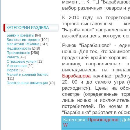
момент, т. К. ТЦ "Барабашов
выбор различных товаров и у
К 2010 году на территор
торгово-выставочным к
КАТЕГОРИИ РАЗДЕЛА
"Барабашово" направленная 
важнейшая цель, которую сег
Банки и кредиты
[64]
Бизнес в интернете
[109]
Маркетинг. Реклама
[147]
Рынок "Барабашово" - еди
Недвижимость
[248]
ночью. Для тех, кто занимает
Производство
[256]
продукцией крайне хороши: 
Работа
[49]
Страховые услуги
[12]
машину, направляешься 
Управление
[29]
выкладываешь на прилав
Форекс
[26]
Малый и средний бизнес
Барабашова
начинает работу
[111]
20. 00 и до самого утра 
Электронная коммерция
[40]
расходится). Цены на обо
спектре (определенные то
лишь ночью и исключитель
потребителей. По ночам в
"Барабашка" работает в обои
Категория
:
Производство
|
Доб
W