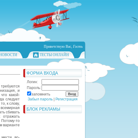
Приветствую Вас
,
Гость
НОВОСТИ
ТЕСТЫ ОНЛАЙН
ФОРМА ВХОДА
Логин:
требуются
Пароль:
низация, и
запомнить
 что какой-
да следует
Забыл пароль
|
Регистрация
о, к слову,
т всемирная
БЛОК РЕКЛАМЫ
ать сбивать
х отражать
 Потому-то
м варианте
 месте, во-