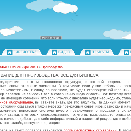
БИБЛИОТЕКА
ВИДЕО
ПЛАКАТЫ
атьи
»
Бизнес и финансы
»
Производство
ВАНИЕ ДЛЯ ПРОИЗВОДСТВА. ВСЕ ДЛЯ БИЗНЕСА.
едприятие – это многоплановая структура, в которой непрестанно 
ные вспомогательные элементы. В том числе если у вас небольшая орга
занимаетесь вы, к слову, занавесками, не будет стопроцентной гарантии,
ер перемен не забросит вас в совершенно иную область. Вот поэтому всег
 не имеющим сомнений, что если что-либо внезапно будет необходимо, стань т
ное оборудование
, вы станете знать, где это закупить. На данный момен
состоянии оказаться в такой мере же прекрасным советчиков, равно как и нач
Различные поисковые системы вместо предложений о продаже в сила
ли статьи, в которых непосредственно то, что вы разыскиваете, описано.
о важно подобрать для себя информативный и надежный ресурс, где в любо
тыскать злободневную информацию.
перечня таких порталов становится
доска бесплатных объявлений
. В этом