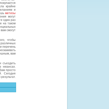
 покупается
сла крайне
желаниям и
лишь
метизы
ения могут
те один раз
е на таком
енциальных
 вам смогут
ого, чтобы
о различных
ми перечень
рескакивать
пешным, вам
и съездить
в нюансах.
 Вам просто
й. Сегодня
 результат.