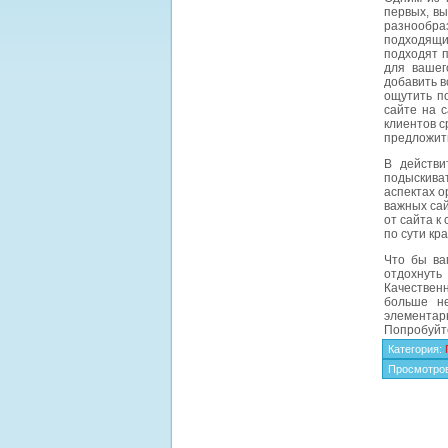
первых, вы
разнообра
подходящи
подходят 
для вашег
добавить в
ощутить п
сайте на 
клиентов с
предложит
В действи
подыскиват
аспектах о
важных сай
от сайта к
по сути кр
Что бы ва
отдохнуть
Качественн
больше не
элементарн
Попробуйте
Категория
:
Просмотро