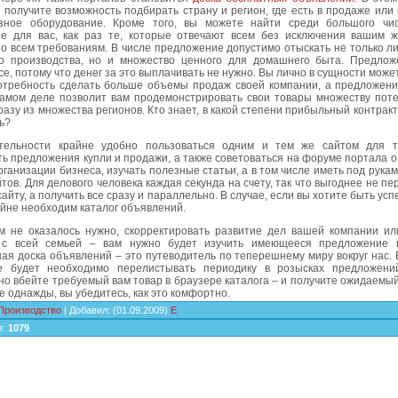
 получите возможность подбирать страну и регион, где есть в продаже или
зное оборудование. Кроме того, вы можете найти среди большого чи
е для вас, как раз те, которые отвечают всем без исключения вашим 
по всем требованиям. В числе предложение допустимо отыскать не только 
о производства, но и множество ценного для домашнего быта. Предлож
се, потому что денег за это выплачивать не нужно. Вы лично в сущности може
отребность сделать больше объемы продаж своей компании, а предложени
самом деле позволит вам продемонстрировать свои товары множеству пот
разу из множества регионов. Кто знает, в какой степени прибыльный контракт
ь?
тельности крайне удобно пользоваться одним и тем же сайтом для т
ь предложения купли и продажи, а также советоваться на форуме портала 
рганизации бизнеса, изучать полезные статьи, а в том числе иметь под рука
тов. Для делового человека каждая секунда на счету, так что выгоднее не пе
 сайту, а получить все сразу и параллельно. В случае, если вы хотите быть ус
айне необходим каталог объявлений.
м не оказалось нужно, скорректировать развитие дел вашей компании ил
 с всей семьей – вам нужно будет изучить имеющееся предложение 
ая доска объявлений – это путеводитель по теперешнему миру вокруг нас.
 будет необходимо перелистывать периодику в розысках предложени
о вбейте требуемый вам товар в браузере каталога – и получите ожидаемый
 однажды, вы убедитесь, как это комфортно.
Производство
|
Добавил
:
(01.09.2009)
E
в
:
1079