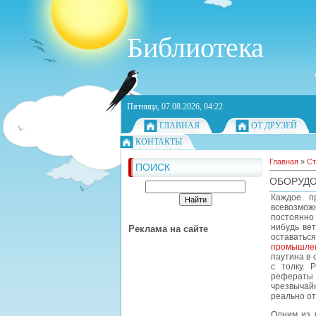
Библиотека
Пятница, 07.08.2026, 04:22
ГЛАВНАЯ
ОТ ДРУЗЕЙ
КОНТАКТЫ
Главная
»
Ст
ПОИСК
ОБОРУДО
Каждое пр
всевозмож
постоянно 
нибудь вет
Реклама на сайте
оставаться
промышлен
паутина в 
с толку. 
рефераты и
чрезвычайн
реально о
Одним из 