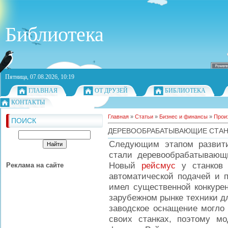
Библиотека
Пятница, 07.08.2026, 10:19
ГЛАВНАЯ
ОТ ДРУЗЕЙ
БИБЛИОТЕКА
КОНТАКТЫ
Главная
»
Статьи
»
Бизнес и финансы
»
Прои
ПОИСК
ДЕРЕВООБРАБАТЫВАЮЩИЕ СТАН
Следующим этапом развити
стали деревообрабатывающи
Новый
рейсмус
у станков 
Реклама на сайте
автоматической подачей и п
имел существенной конкурен
зарубежном рынке техники д
заводское оснащение могло 
своих станках, поэтому м