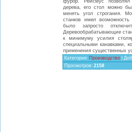
фурор. Рейсмус позволял
дерева, его стол можно б
менять угол строгания. М
станков имел возможность 
было запросто отключи
Деревообрабатывающие стан
к минимуму усилия столя
специальными канавками, ко
применения существенных ус
Категория
:
Производство
|
Доб
Просмотров
:
2158