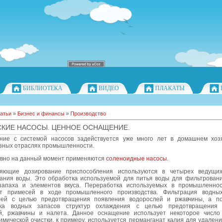
БИБЛИОТЕКА
ВИДЕО
ПЛАКАТЫ
атьи
»
Бизнес и финансы
»
Производство
КИЕ НАСОСЫ. ЦЕННОЕ ОСНАЩЕНИЕ.
ние с системой насосов задействуется уже много лет в домашнем хоз
зных отраслях промышленности.
ивно на данный момент применяются
соленоидные насосы
.
яющие дозирование приспособления используются в четырех ведущих
ания воды. Это обработка используемой для питья воды для фильтрования
запаха и элементов вкуса. Переработка используемых в промышленно
т примесей в ходе промышленного производства. Фильтрация водных
лей с целью предотвращения появления водорослей и ржавчины, а п
тка водных запасов структур охлаждения с целью предотвращения 
й, ржавчины и налета. Данное оснащение использует некоторое число
имической очистки, к примеру, используется перманганат калия для удален