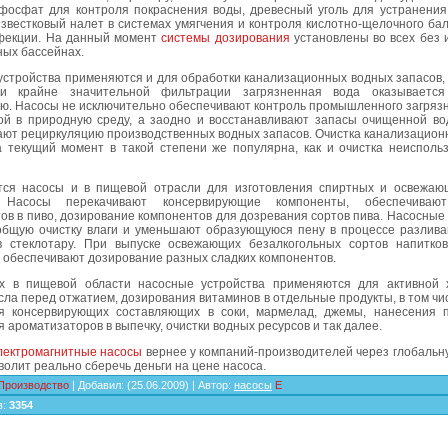
 фосфат для контроля покраснения воды, древесный уголь для устранения
известковый налет в системах умягчения и контроля кислотно-щелочного ба
фекции. На данный момент
системы дозирования
установлены во всех без 
ных бассейнах.
стройства применяются и для обработки канализационных водных запасов, 
ри крайне значительной фильтрации загрязненная вода оказывается
ю. Насосы не исключительно обеспечивают контроль промышленного загрязн
ой в природную среду, а заодно и восстанавливают запасы очищенной во
ают рециркуляцию производственных водных запасов. Очистка канализацион
а текущий момент в такой степени же популярна, как и очистка неисполь
ся насосы и в пищевой отрасли для изготовления спиртных и освежаю
. Насосы перекачивают консервирующие компоненты, обеспечиваю
ов в пиво, дозирование компонентов для дозревания сортов пива. Насосные
общую очистку влаги и уменьшают образующуюся пену в процессе разлива
в стеклотару. При выпуске освежающих безалкогольных сортов напитко
 обеспечивают дозирование разных сладких компонентов.
х в пищевой области насосные устройства применяются для активной 
сла перед отжатием, дозирования витаминов в отдельные продукты, в том чи
я консервирующих составляющих в соки, мармелад, джемы, нанесения 
 ароматизаторов в выпечку, очистки водных ресурсов и так далее.
лектромагнитные насосы
вернее у компаний-производителей через глобальну
зволит реально сберечь деньги на цене насоса.
Производство
|
Добавил
:
(25.06.2009) |
Автор
:
насосы
E
в
:
3354