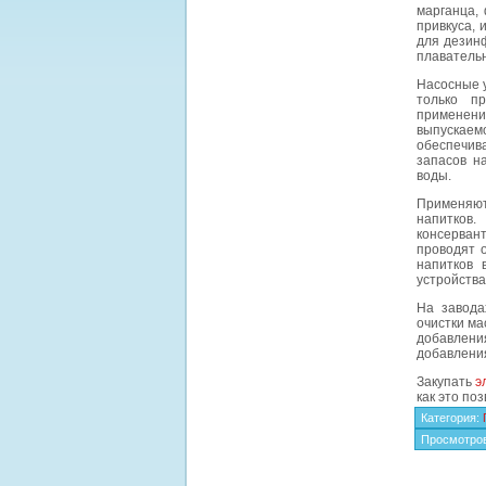
марганца,
привкуса, 
для дезин
плаватель
Насосные у
только п
применени
выпускаем
обеспечив
запасов н
воды.
Применяют
напитков
консервант
проводят 
напитков 
устройства
На завода
очистки ма
добавлени
добавления
Закупать
э
как это по
Категория
:
Просмотро