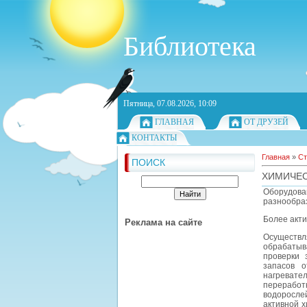
Библиотека
Пятница, 07.08.2026, 10:09
ГЛАВНАЯ
ОТ ДРУЗЕЙ
КОНТАКТЫ
Главная
»
Ст
ПОИСК
ХИМИЧЕС
Оборудова
разнообра
Более акт
Реклама на сайте
Осуществл
обрабатыв
проверки 
запасов о
нагревате
перерабо
водоросле
активной х