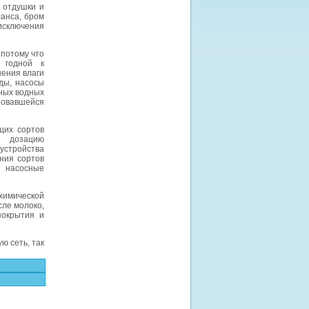
 отдушки и
ланса, бром
исключения
потому что
 годной к
ения влаги
ды, насосы
ных водных
зовавшейся
щих сортов
т дозацию
 устройства
ния сортов
в насосные
химической
сле молоко,
покрытия и
ю сеть, так