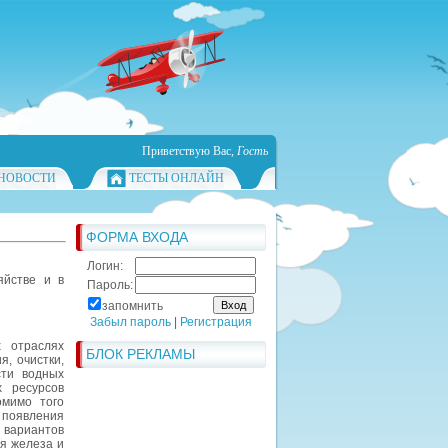
Приветствую Вас
,
Гость
НОВОСТИ
ТЕСТЫ ОНЛАЙН
ФОРМА ВХОДА
Логин:
яйстве и в
Пароль:
запомнить
Забыл пароль
|
Регистрация
 отраслях
БЛОК РЕКЛАМЫ
, очистки,
сти водных
 ресурсов
омимо того
появления
 вариантов
ия железа и