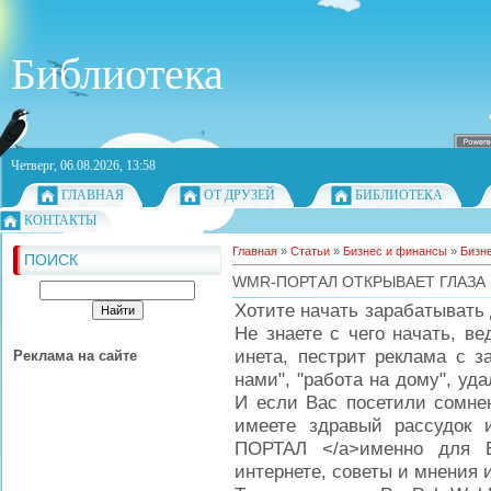
Библиотека
Четверг, 06.08.2026, 13:58
ГЛАВНАЯ
ОТ ДРУЗЕЙ
БИБЛИОТЕКА
КОНТАКТЫ
Главная
»
Статьи
»
Бизнес и финансы
»
Бизне
ПОИСК
WMR-ПОРТАЛ ОТКРЫВАЕТ ГЛАЗА 
Хотите начать зарабатывать
Не знаете с чего начать, ве
инета, пестрит реклама с 
Реклама на сайте
нами", "работа на дому", уд
И если Вас посетили сомнен
имеете здравый рассудок и 
ПОРТАЛ </a>именно для В
интернете, советы и мнения 