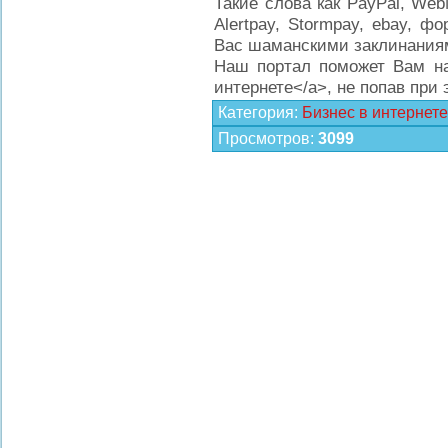
Такие слова как PayPal, We
Alertpay, Stormpay, ebay, ф
Вас шаманскими заклинаниям
Наш портал поможет Вам найт
интернете</a>, не попав при
Категория
:
Бизнес в интернете
Просмотров
:
3099