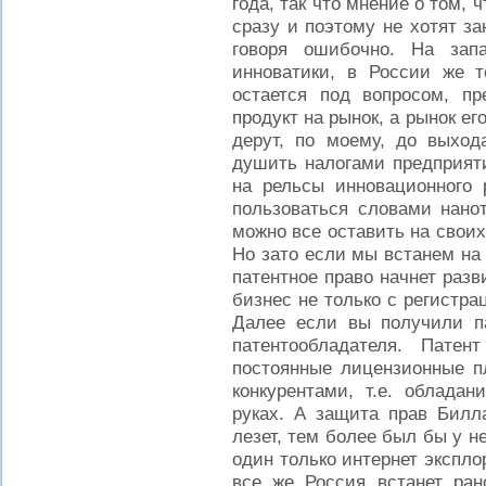
года, так что мнение о том, 
сразу и поэтому не хотят з
говоря ошибочно. На зап
инноватики, в России же т
остается под вопросом, п
продукт на рынок, а рынок ег
дерут, по моему, до выход
душить налогами предприяти
на рельсы инновационного 
пользоваться словами нанот
можно все оставить на своих 
Но зато если мы встанем на 
патентное право начнет раз
бизнес не только с регистра
Далее если вы получили па
патентообладателя. Патен
постоянные лицензионные пл
конкурентами, т.е. облада
руках. А защита прав Билла
лезет, тем более был бы у не
один только интернет экспло
все же Россия встанет ран