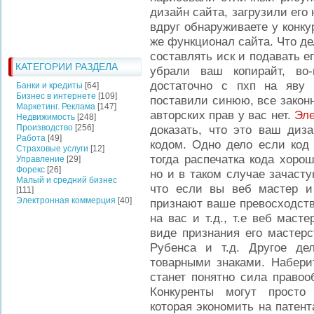
дизайн сайта, загрузили его 
вдруг обнаруживаете у конку
же функционал сайта. Что д
составлять иск и подавать е
КАТЕГОРИИ РАЗДЕЛА
убрали ваш копирайт, во
достаточно с пхп на яву 
Банки и кредиты
[64]
Бизнес в интернете
[109]
поставили синюю, все закон
Маркетинг. Реклама
[147]
авторских прав у вас нет.
Эл
Недвижимость
[248]
Производство
[256]
доказать, что это ваш диз
Работа
[49]
кодом. Одно дело если код 
Страховые услуги
[12]
тогда распечатка кода хоро
Управление
[29]
Форекс
[26]
но и в таком случае зачаст
Малый и средний бизнес
что если вы веб мастер и 
[111]
Электронная коммерция
[40]
признают ваше превосходств
на вас и т.д., т.е веб маст
виде признания его мастерс
Рубенса и т.д. Другое д
товарными знаками. Набери
станет понятно сила правоо
Конкуренты могут просто 
которая экономить на патент