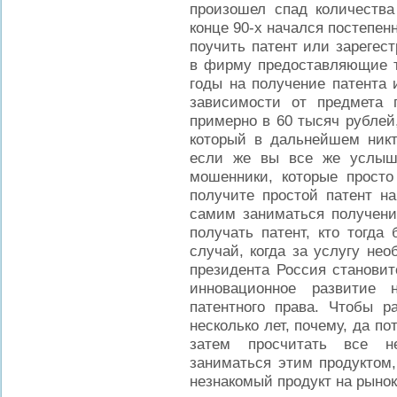
произошел спад количества 
конце 90-х начался постепенн
поучить патент или зарегес
в фирму предоставляющие та
годы на получение патента и
зависимости от предмета 
примерно в 60 тысяч рублей,
который в дальнейшем никт
если же вы все же услыши
мошенники, которые просто
получите простой патент на
самим заниматься получение
получать патент, кто тогда
случай, когда за услугу не
президента Россия становит
инновационное развитие 
патентного права. Чтобы р
несколько лет, почему, да по
затем просчитать все н
заниматься этим продуктом,
незнакомый продукт на рынок