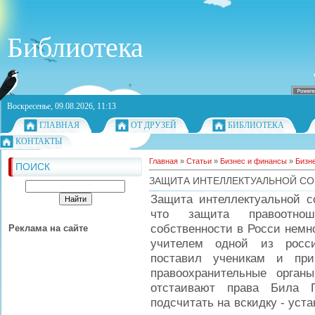
Библиотека
Воскресенье, 09.08.2026, 11:13
ГЛАВНАЯ
ОТ ДРУЗЕЙ
БИБЛИОТЕКА
КОНТАКТЫ
Главная
»
Статьи
»
Бизнес и финансы
»
Бизне
ПОИСК
ЗАЩИТА ИНТЕЛЛЕКТУАЛЬНОЙ С
Защита интеллектуальной со
что защита правоотнош
собственности в Росси немн
Реклама на сайте
учителем одной из росси
поставил ученикам и пр
правоохранительные орган
отстаивают права Била Г
подсчитать на вскидку - уста