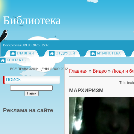
Библиотека
Воскресенье, 09.08.2026, 15:43
ГЛАВНАЯ
ОТ ДРУЗЕЙ
БИБЛИОТЕКА
КОНТАКТЫ
ВСЕ ПРАВА ЗАЩИЩЕНЫ ©2009-2012
Главная
»
Видео
»
Люди и б
ПОИСК
This feat
МАРХИРИЗМ
Реклама на сайте