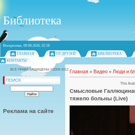
Библиотека
Воскресенье, 09.08.2026, 02:58
ГЛАВНАЯ
ОТ ДРУЗЕЙ
БИБЛИОТЕКА
КОНТАКТЫ
ВСЕ ПРАВА ЗАЩИЩЕНЫ ©2009-2012
Главная
»
Видео
»
Люди и б
ПОИСК
This feat
Смысловые Галлюцинац
тяжело больны (Live)
Реклама на сайте