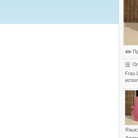
П
Оп
Frau 
испол
Язык