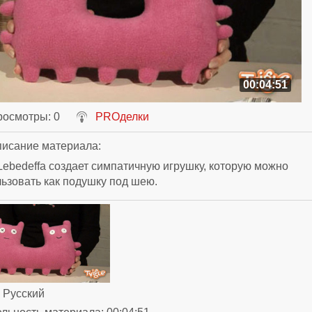
00:04:51
росмотры
: 0
PROделки
исание материала
:
Lebedeffa создает симпатичную игрушку, которую можно
ьзовать как подушку под шею.
: Русский