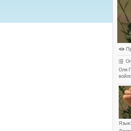
П
Оп
Оля П
войл
Язык