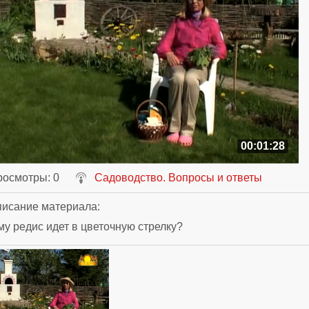
00:01:28
росмотры
: 0
Садоводство. Вопросы и ответы
исание материала
:
у редис идет в цветочную стрелку?