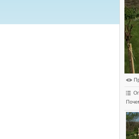
П
Оп
Почем