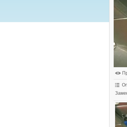
П
Оп
Заме