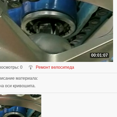
00:01:07
росмотры
: 0
Ремонт велосипеда
исание материала
:
на оси кривошипа.