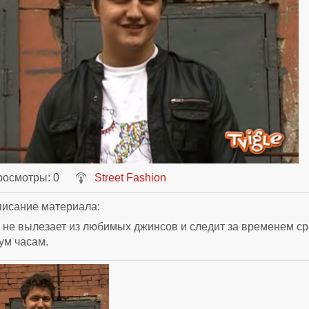
росмотры
: 0
Street Fashion
исание материала
:
не вылезает из любимых джинсов и следит за временем ср
ум часам.