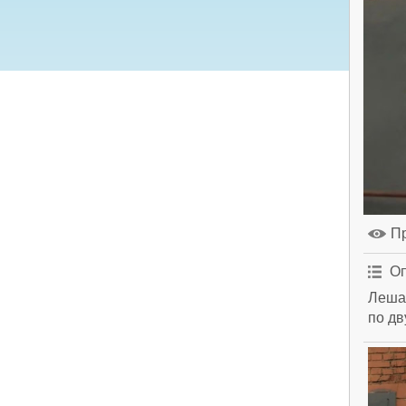
П
Оп
Леша 
по дв