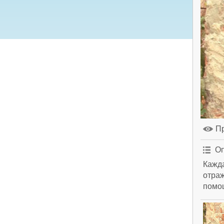
П
Оп
Кажда
отраж
помо