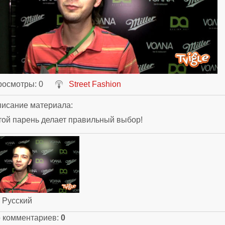
росмотры
: 0
Street Fashion
исание материала
:
ой парень делает правильный выбор!
: Русский
о комментариев
:
0