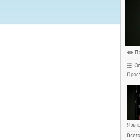
П
Оп
Прост
Язык
Всег