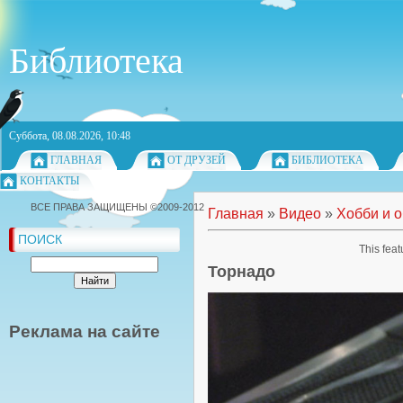
Библиотека
Суббота, 08.08.2026, 10:48
ГЛАВНАЯ
ОТ ДРУЗЕЙ
БИБЛИОТЕКА
КОНТАКТЫ
ВСЕ ПРАВА ЗАЩИЩЕНЫ ©2009-2012
Главная
»
Видео
»
Хобби и 
ПОИСК
This feat
Торнадо
Реклама на сайте