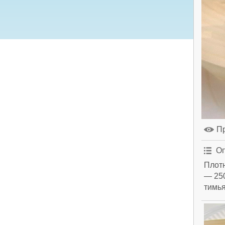
П
Оп
Плотн
— 250
тимья