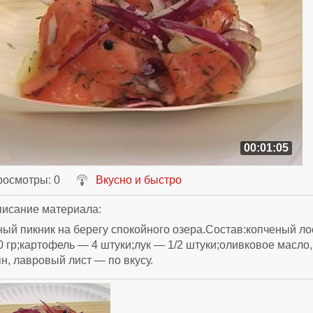
00:01:05
росмотры
: 0
Вкусно и быстро
исание материала
:
ый пикник на берегу спокойного озера.Состав:копченый ло
 гр;картофель — 4 штуки;лук — 1/2 штуки;оливковое масло,
н, лавровый лист — по вкусу.