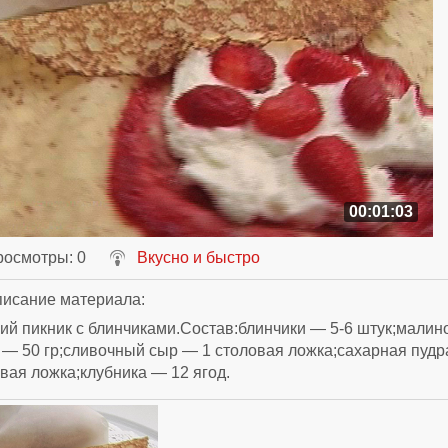
00:01:03
росмотры
: 0
Вкусно и быстро
исание материала
:
ий пикник с блинчиками.Состав:блинчики — 5-6 штук;мали
— 50 гр;сливочный сыр — 1 столовая ложка;сахарная пудр
вая ложка;клубника — 12 ягод.