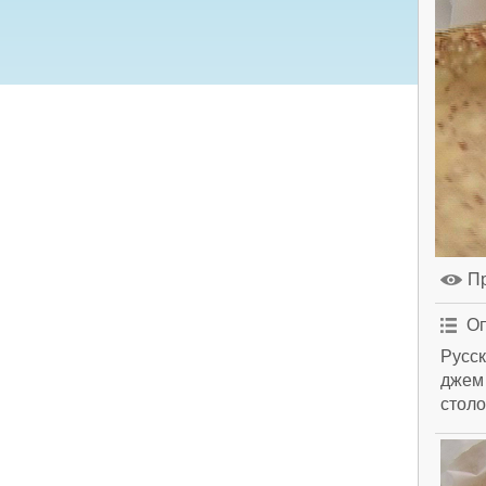
П
Оп
Русск
джем 
столо