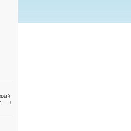
новый
а — 1