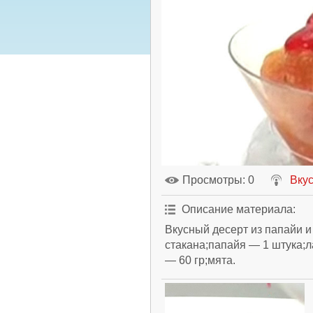
Просмотры
: 0
Вкус
Описание материала
:
Вкусный десерт из папайи и
стакана;папайя — 1 штука;л
— 60 гр;мята.