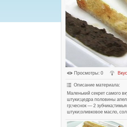
Просмотры
: 0
Вкус
Описание материала
:
Маленький секрет самого вк
штуки;цедра половины апел
гр;чеснок — 2 зубчика;тимь
штуки;оливковое масло, сол