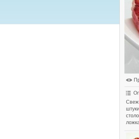
П
Оп
Свежи
штуки
столо
ложка