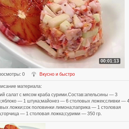
00:01:13
росмотры
: 0
Вкусно и быстро
исание материала
:
й салат с мясом краба сурими.Состав:апельсины — 3
;яблоко — 1 штука;майонез — 6 столовых ложек;сливки — 
вых ложки;сок половинки лимона;паприка — 1 столовая
;горчица — 1 столовая ложка;сурими — 350 гр.