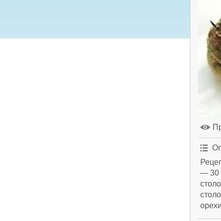
П
Оп
Реце
— 30 
столо
столо
орехи