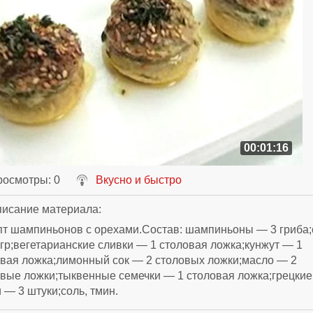
00:01:16
росмотры
: 0
Вкусно и быстро
исание материала
:
пт шампиньонов с орехами.Состав: шампиньоны — 3 гриба
гр;вегетарианские сливки — 1 столовая ложка;кунжут — 1
вая ложка;лимонный сок — 2 столовых ложки;масло — 2
вые ложки;тыквенные семечки — 1 столовая ложка;грецкие
 — 3 штуки;соль, тмин.