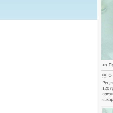
П
Оп
Рецеп
120 г
орехи
сахар