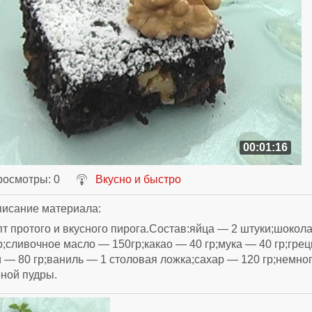
00:01:16
росмотры
: 0
Вкусно и быстро
исание материала
:
т протого и вкусного пирога.Состав:яйца — 2 штуки;шокол
р;сливочное масло — 150гр;какао — 40 гр;мука — 40 гр;грец
 — 80 гр;ваниль — 1 столовая ложка;сахар — 120 гр;немно
ной пудры.