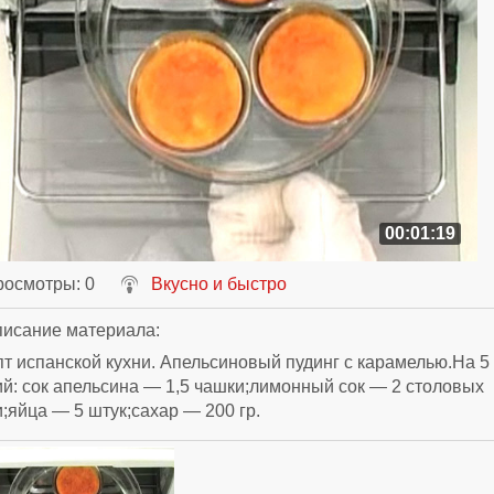
00:01:19
росмотры
: 0
Вкусно и быстро
исание материала
:
т испанской кухни. Апельсиновый пудинг с карамелью.На 5
й: сок апельсина — 1,5 чашки;лимонный сок — 2 столовых
;яйца — 5 штук;сахар — 200 гр.