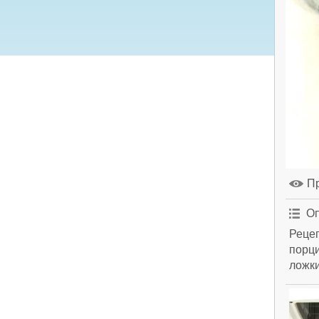
П
Оп
Рецеп
порци
ложки