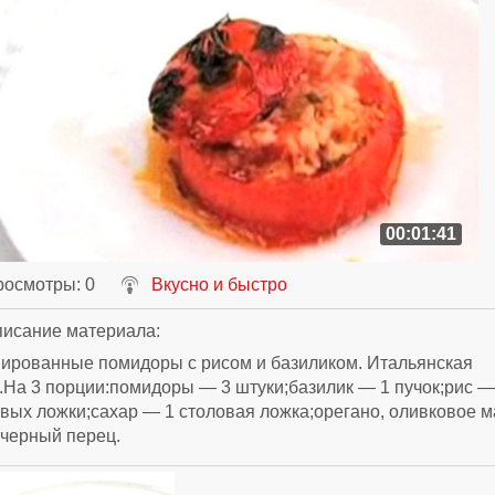
00:01:41
росмотры
: 0
Вкусно и быстро
исание материала
:
ированные помидоры с рисом и базиликом. Итальянская
.На 3 порции:помидоры — 3 штуки;базилик — 1 пучок;рис —
вых ложки;сахар — 1 столовая ложка;орегано, оливковое м
 черный перец.