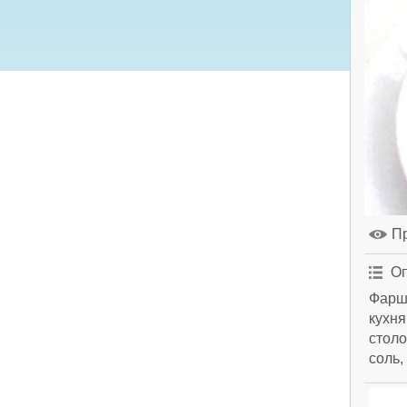
П
Оп
Фарш
кухня
столо
соль,