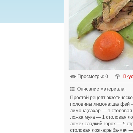
Просмотры
: 0
Вкус
Описание материала
:
Простой рецепт экзотическо
половины лимона;шалфей —
лимона;сахар — 1 столовая
ложка;мука — 1 столовая л
ложек;сладкий горох — 5 ст
столовая ложка;рыба-меч — 