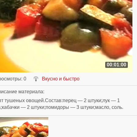
00:01:00
росмотры
: 0
Вкусно и быстро
исание материала
:
т тушеных овощей.Состав:перец — 2 штуки;лук — 1
;кабачки — 2 штуки;помидоры — 3 штуки;масло, соль.