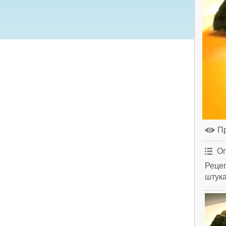
П
Оп
Рецеп
штука