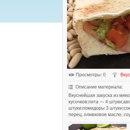
Просмотры
: 0
Вкус
Описание материала
:
Вкуснейшая закуска из мяк
кусочков;пита — 4 штуки;ав
штуки;помидоры 3 штуки;сок
перец, оливковое масло, соу