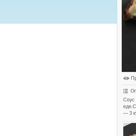
П
Оп
Соус 
еде.С
— 3 к