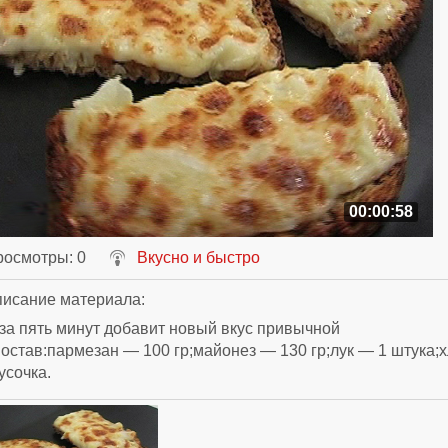
00:00:58
росмотры
: 0
Вкусно и быстро
исание материала
:
за пять минут добавит новый вкус привычной
остав:пармезан — 100 гр;майонез — 130 гр;лук — 1 штука;
усочка.