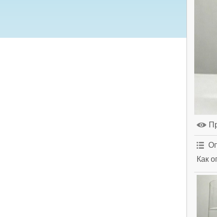
П
Оп
Как о