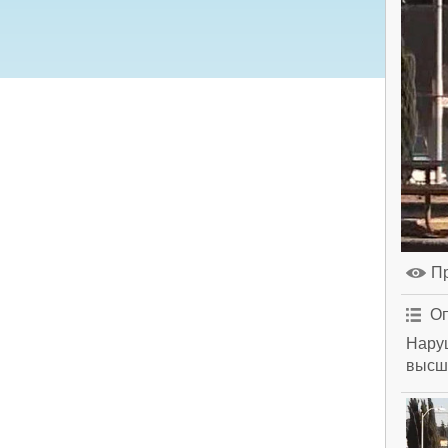
П
Оп
Наруш
высши