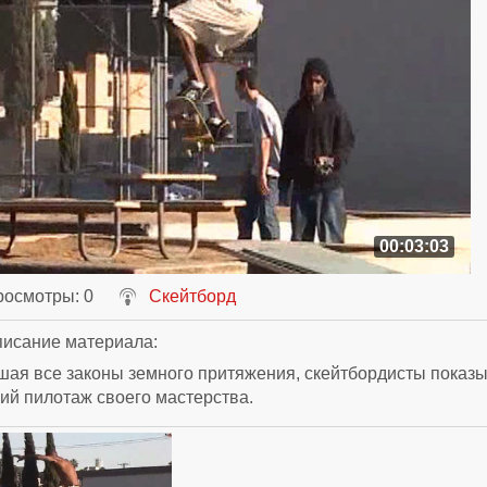
00:03:03
росмотры
: 0
Скейтборд
исание материала
:
ая все законы земного притяжения, скейтбордисты показ
й пилотаж своего мастерства.