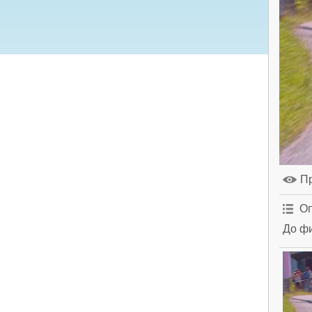
П
Оп
До фи