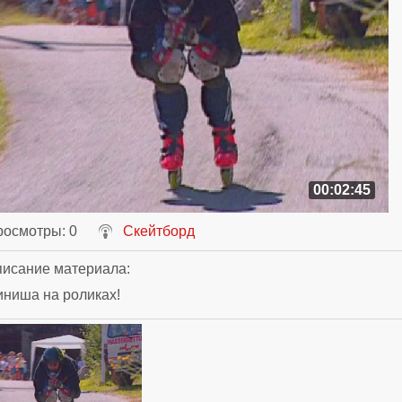
00:02:45
росмотры
: 0
Скейтборд
исание материала
:
ниша на роликах!