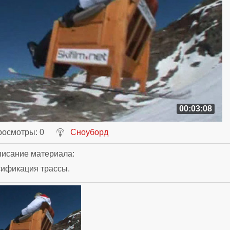
00:03:08
росмотры
: 0
Сноуборд
исание материала
:
сификация трассы.