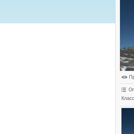
П
Оп
Клас