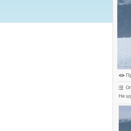
П
Оп
Не шу