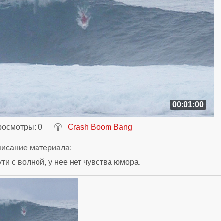
00:01:00
росмотры
: 0
Crash Boom Bang
исание материала
:
ти с волной, у нее нет чувства юмора.