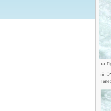
П
Оп
Тепер