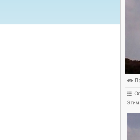
П
Оп
Этим