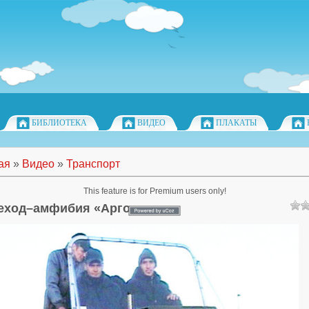
БИБЛИОТЕКА
ВИДЕО
ПЛАКАТЫ
ая
»
Видео
»
Транспорт
This feature is for Premium users only!
еход–амфибия «Арго»