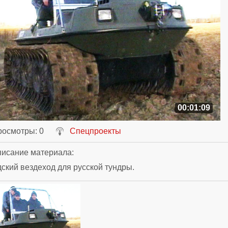
00:01:09
росмотры
: 0
Спецпроекты
исание материала
:
ский вездеход для русской тундры.