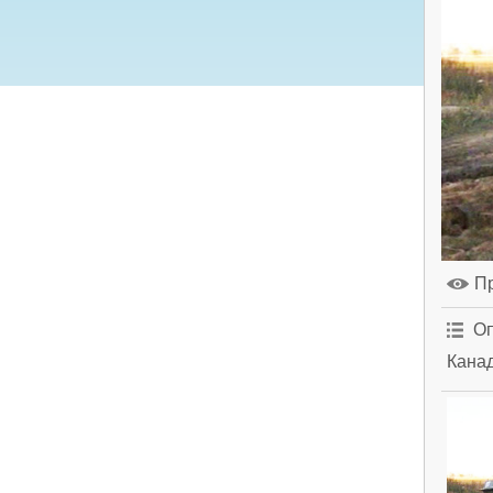
П
Оп
Канад