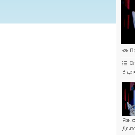
П
Оп
В дет
Язык
Длит