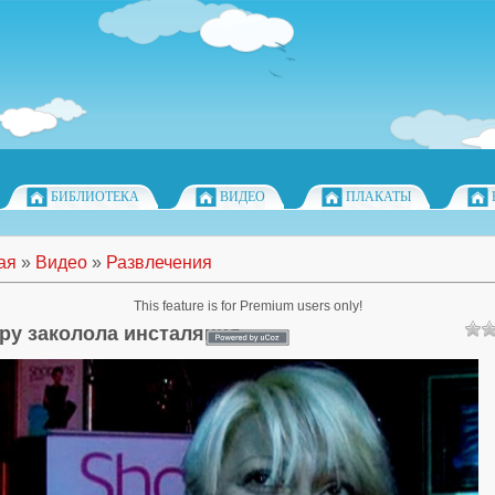
БИБЛИОТЕКА
ВИДЕО
ПЛАКАТЫ
ая
»
Видео
»
Развлечения
This feature is for Premium users only!
ру заколола инсталяция